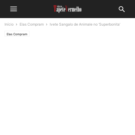
Início
Elas Compram
Ivete Sangalo de Animale no ‘Superbonita’
Elas Compram