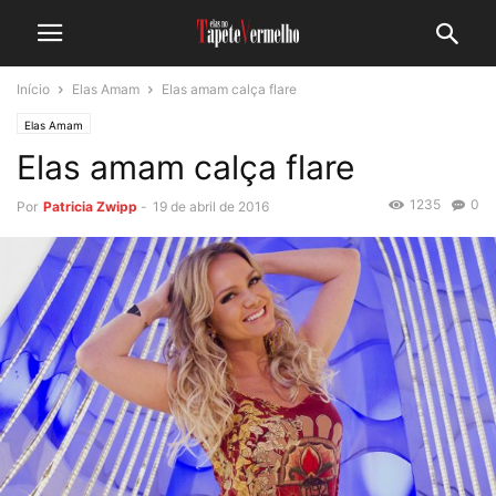
Início
Elas Amam
Elas amam calça flare
Elas Amam
Elas amam calça flare
1235
0
Por
Patricia Zwipp
-
19 de abril de 2016