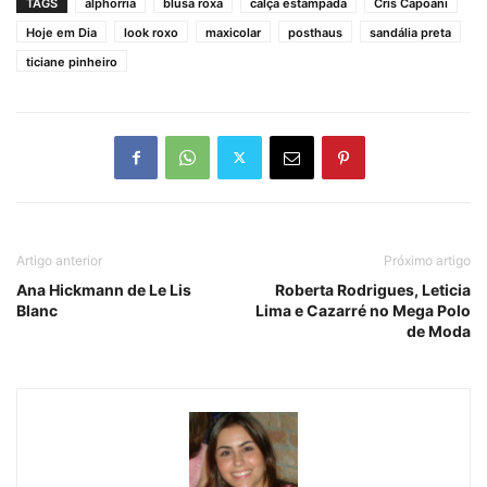
TAGS
alphorria
blusa roxa
calça estampada
Cris Capoani
Hoje em Dia
look roxo
maxicolar
posthaus
sandália preta
ticiane pinheiro
Artigo anterior
Próximo artigo
Ana Hickmann de Le Lis
Roberta Rodrigues, Leticia
Blanc
Lima e Cazarré no Mega Polo
de Moda