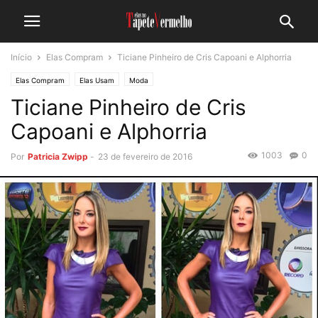
Início
Elas Compram
Ticiane Pinheiro de Cris Capoani e Alphorria
Elas Compram
Elas Usam
Moda
Ticiane Pinheiro de Cris
Capoani e Alphorria
1003
0
Por
Patricia Zwipp
-
23 de fevereiro de 2016