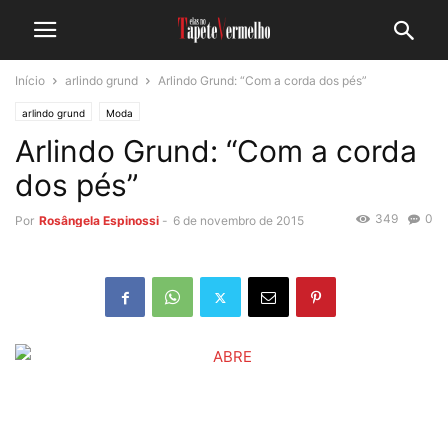
Início
arlindo grund
Arlindo Grund: “Com a corda dos pés”
arlindo grund
Moda
Arlindo Grund: “Com a corda
dos pés”
349
0
Por
Rosângela Espinossi
-
6 de novembro de 2015