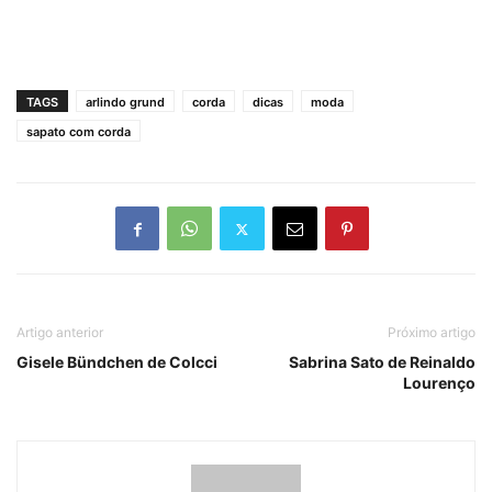
TAGS
arlindo grund
corda
dicas
moda
sapato com corda
Artigo anterior
Próximo artigo
Gisele Bündchen de Colcci
Sabrina Sato de Reinaldo
Lourenço