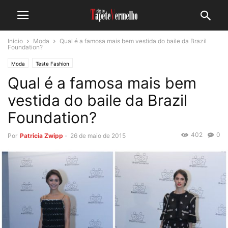
Início
Moda
Qual é a famosa mais bem vestida do baile da Brazil
Foundation?
Moda
Teste Fashion
Qual é a famosa mais bem
vestida do baile da Brazil
Foundation?
402
0
Por
Patricia Zwipp
-
26 de maio de 2015