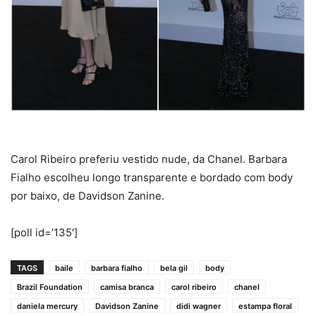
Carol Ribeiro preferiu vestido nude, da Chanel. Barbara
Fialho escolheu longo transparente e bordado com body
por baixo, de Davidson Zanine.
[poll id=’135′]
TAGS
baile
barbara fialho
bela gil
body
Brazil Foundation
camisa branca
carol ribeiro
chanel
daniela mercury
Davidson Zanine
didi wagner
estampa floral