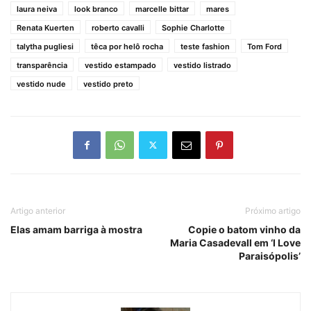
laura neiva
look branco
marcelle bittar
mares
Renata Kuerten
roberto cavalli
Sophie Charlotte
talytha pugliesi
têca por helô rocha
teste fashion
Tom Ford
transparência
vestido estampado
vestido listrado
vestido nude
vestido preto
Artigo anterior
Próximo artigo
Elas amam barriga à mostra
Copie o batom vinho da
Maria Casadevall em ‘I Love
Paraisópolis’