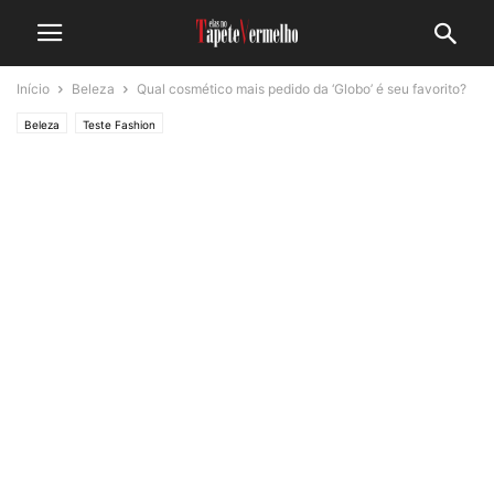
Início
Beleza
Qual cosmético mais pedido da ‘Globo’ é seu favorito?
Beleza
Teste Fashion