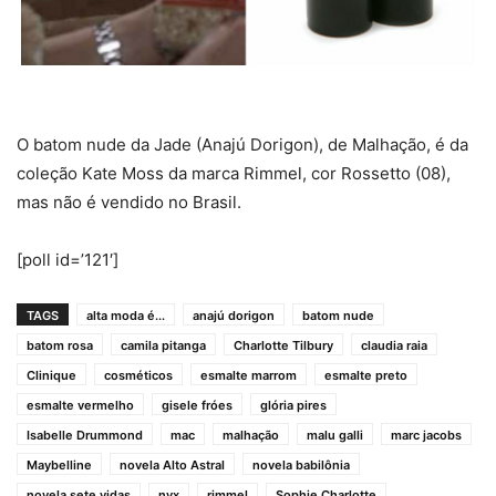
O batom nude da Jade (Anajú Dorigon), de Malhação, é da
coleção Kate Moss da marca Rimmel, cor Rossetto (08),
mas não é vendido no Brasil.
[poll id=’121′]
TAGS
alta moda é...
anajú dorigon
batom nude
batom rosa
camila pitanga
Charlotte Tilbury
claudia raia
Clinique
cosméticos
esmalte marrom
esmalte preto
esmalte vermelho
gisele fróes
glória pires
Isabelle Drummond
mac
malhação
malu galli
marc jacobs
Maybelline
novela Alto Astral
novela babilônia
novela sete vidas
nyx
rimmel
Sophie Charlotte