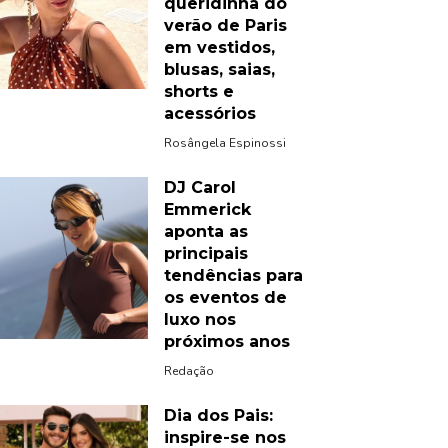
queridinha do
verão de Paris
em vestidos,
blusas, saias,
shorts e
acessórios
Rosângela Espinossi
DJ Carol
Emmerick
aponta as
principais
tendências para
os eventos de
luxo nos
próximos anos
Redação
Dia dos Pais:
inspire-se nos