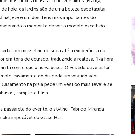
dos nos jardins do Palácio de Versailles (França).
 de hoje, os jardins são de uma beleza espetacular,
final, ele é um dos itens mais importantes do
 esperando o momento de ver o modelo escolhido”
fluida com musseline de seda até a exuberância da
r em tons de dourado, traduzindo a realeza. “Na hora
rinitá com o que a noiva busca. O vestido deve estar
xemplo: casamento de dia pede um vestido sem
o. Casamento na praia pede um vestido mais leve; e se
usar”, completa Elisa.
a passarela do evento, o styling Fabricio Miranda
 make impecável da Glass Hair.