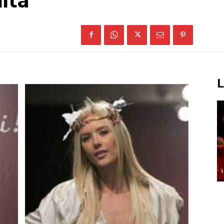
itá
L