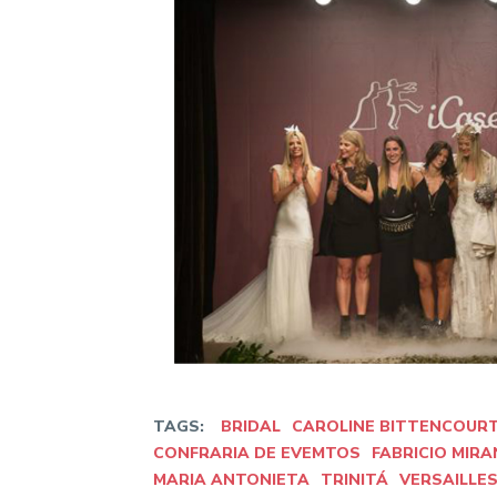
TAGS:
BRIDAL
CAROLINE BITTENCOUR
CONFRARIA DE EVEMTOS
FABRICIO MIR
MARIA ANTONIETA
TRINITÁ
VERSAILLE