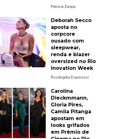
Patricia Zwipp
Deborah Secco
aposta no
corpcore
ousado com
sleepwear,
renda e blazer
oversized no Rio
Inovation Week
Rosângela Espinossi
Carolina
Dieckmmann,
Gloria Pires,
Camila Pitanga
apostam em
looks grifados
em Prêmio de
Cinema no Rio