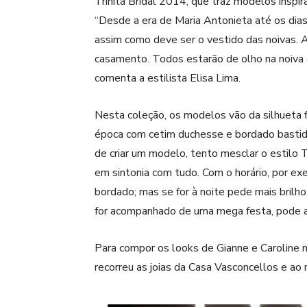
Trinitá Bridal 2014, que traz modelos inspira
“Desde a era de Maria Antonieta até os dias
assim como deve ser o vestido das noivas. A
casamento. Todos estarão de olho na noiva
comenta a estilista Elisa Lima.
Nesta coleção, os modelos vão da silhueta 
época com cetim duchesse e bordado bastido
de criar um modelo, tento mesclar o estilo T
em sintonia com tudo. Com o horário, por e
bordado; mas se for à noite pede mais brilh
for acompanhado de uma mega festa, pode ab
Para compor os looks de Gianne e Caroline n
recorreu as joias da Casa Vasconcellos e ao