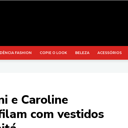
DÊNCIA FASHION
COPIE O LOOK
BELEZA
ACESSÓRIOS
i e Caroline
filam com vestidos