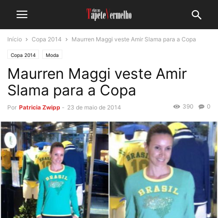
Início
Copa 2014
Maurren Maggi veste Amir Slama para a Copa
Copa 2014
Moda
Maurren Maggi veste Amir
Slama para a Copa
390
0
Por
Patricia Zwipp
-
23 de maio de 2014