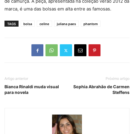
de camurça. A peça, apresentada na coleção verão 2012 da
marca, é uma das bolsas em alta entre as famosas.
TAGS
bolsa
celine
juliana paes
phantom
Artigo anterior
Próximo artigo
Bianca Rinaldi muda visual
Sophia Abrahão de Carmen
para novela
Steffens