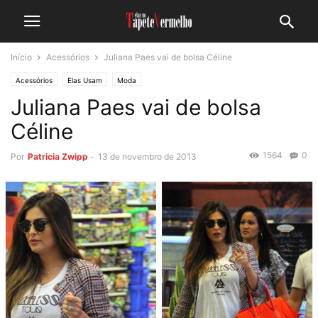
Início
Acessórios
Juliana Paes vai de bolsa Céline
Acessórios
Elas Usam
Moda
Juliana Paes vai de bolsa
Céline
1564
0
Por
Patricia Zwipp
-
13 de novembro de 2013