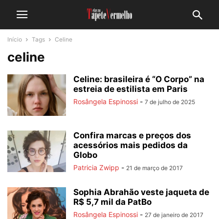
Início
Tags
Celine
celine
Celine: brasileira é “O Corpo” na
estreia de estilista em Paris
Rosângela Espinossi
-
7 de julho de 2025
Confira marcas e preços dos
acessórios mais pedidos da
Globo
Patricia Zwipp
-
21 de março de 2017
Sophia Abrahão veste jaqueta de
R$ 5,7 mil da PatBo
Rosângela Espinossi
-
27 de janeiro de 2017