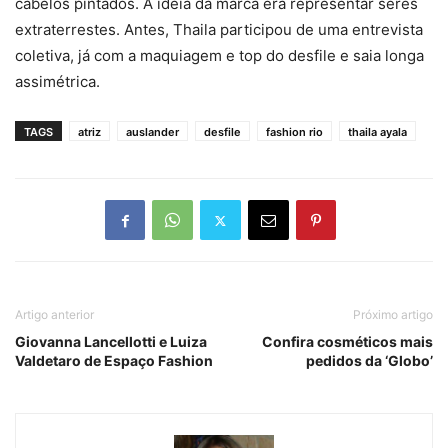
cabelos pintados. A ideia da marca era representar seres
extraterrestes. Antes, Thaila participou de uma entrevista
coletiva, já com a maquiagem e top do desfile e saia longa
assimétrica.
TAGS
atriz
auslander
desfile
fashion rio
thaila ayala
Artigo anterior
Próximo artigo
Giovanna Lancellotti e Luiza
Confira cosméticos mais
Valdetaro de Espaço Fashion
pedidos da ‘Globo’