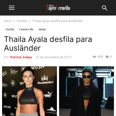
Início
Desfile
Thaila Ayala desfila para Ausländer
Desfile
Fashion Rio
Moda
Thaila Ayala desfila para
Ausländer
956
0
Por
Patricia Zwipp
-
10 de novembro de 2013