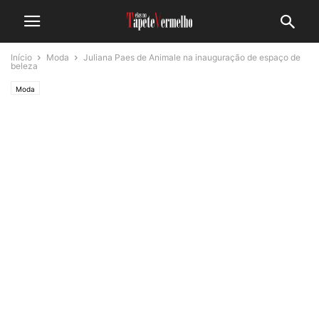
Início
Moda
Juliana Paes de Animale na inauguração de espaço de
beleza
Moda