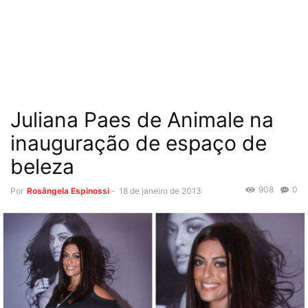
Juliana Paes de Animale na
inauguração de espaço de
beleza
908
0
Por
Rosângela Espinossi
-
18 de janeiro de 2013