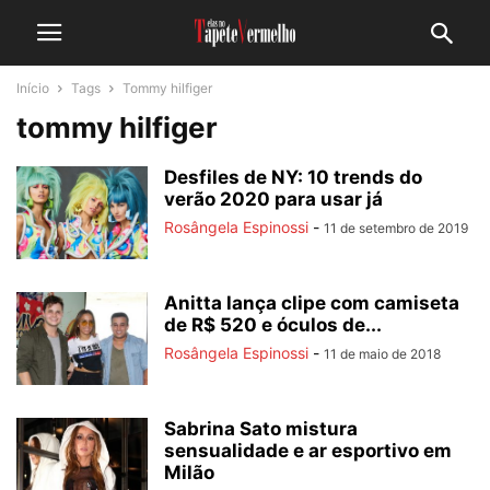
Início
Tags
Tommy hilfiger
tommy hilfiger
Desfiles de NY: 10 trends do
verão 2020 para usar já
Rosângela Espinossi
-
11 de setembro de 2019
Anitta lança clipe com camiseta
de R$ 520 e óculos de...
Rosângela Espinossi
-
11 de maio de 2018
Sabrina Sato mistura
sensualidade e ar esportivo em
Milão