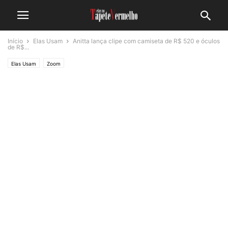
Início
Elas Usam
Anitta lança clipe com camiseta de R$ 520 e óculos
de R$...
Elas Usam
Zoom