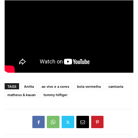
TAGS
Anitta
ao vivo e a cores
bota vermelha
camiseta
matheus & kauan
tommy hilfiger