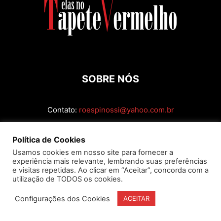
SOBRE NÓS
Contato:
roespinossi@yahoo.com.br
SIGA
Política de Cookies
Usamos cookies em nosso site para fornecer a
experiência mais relevante, lembrando suas preferências
e visitas repetidas. Ao clicar em “Aceitar”, concorda com a
utilização de TODOS os cookies.
Configurações dos Cookies
ACEITAR