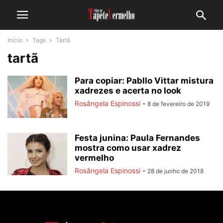
Início
Tags
Tartã
tartã
Para copiar: Pabllo Vittar mistura
xadrezes e acerta no look
Rosângela Espinossi
-
8 de fevereiro de 2019
Festa junina: Paula Fernandes
mostra como usar xadrez
vermelho
Rosângela Espinossi
-
28 de junho de 2018