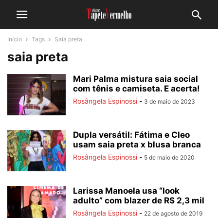
Início
Tags
Saia preta
saia preta
Mari Palma mistura saia social
com tênis e camiseta. E acerta!
Rosângela Espinossi
-
3 de maio de 2023
Dupla versátil: Fátima e Cleo
usam saia preta x blusa branca
Rosângela Espinossi
-
5 de maio de 2020
Larissa Manoela usa “look
adulto” com blazer de R$ 2,3 mil
Rosângela Espinossi
-
22 de agosto de 2019