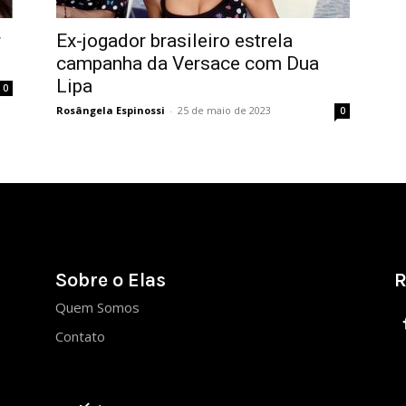
r
Ex-jogador brasileiro estrela
campanha da Versace com Dua
Lipa
0
Rosângela Espinossi
-
25 de maio de 2023
0
Sobre o Elas
R
Quem Somos
Contato