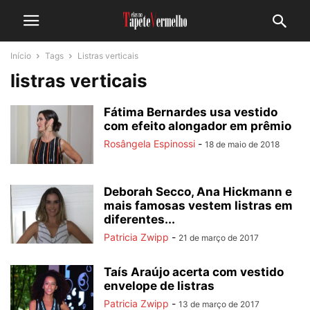
Início
Tags
Listras verticais
listras verticais
Fátima Bernardes usa vestido
com efeito alongador em prêmio
Rosângela Espinossi
-
18 de maio de 2018
Deborah Secco, Ana Hickmann e
mais famosas vestem listras em
diferentes...
Patricia Zwipp
-
21 de março de 2017
Taís Araújo acerta com vestido
envelope de listras
Patricia Zwipp
-
13 de março de 2017