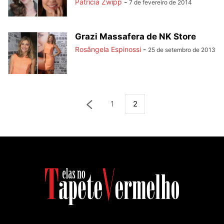
Patricia Zwipp
-
7 de fevereiro de 2014
Grazi Massafera de NK Store
Rosângela Espinossi
-
25 de setembro de 2013
1
2