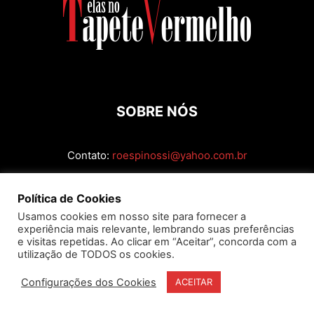
SOBRE NÓS
Contato:
roespinossi@yahoo.com.br
SIGA
Política de Cookies
Usamos cookies em nosso site para fornecer a
experiência mais relevante, lembrando suas preferências
e visitas repetidas. Ao clicar em “Aceitar”, concorda com a
utilização de TODOS os cookies.
Configurações dos Cookies
ACEITAR