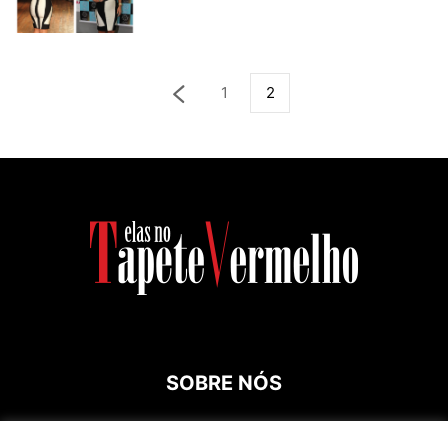
1
2
SOBRE NÓS
Contato:
roespinossi@yahoo.com.br