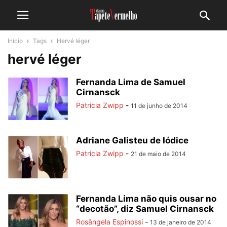
Início
Tags
Hervé léger
hervé léger
Fernanda Lima de Samuel
Cirnansck
Patricia Zwipp
-
11 de junho de 2014
Adriane Galisteu de Iódice
Patricia Zwipp
-
21 de maio de 2014
Fernanda Lima não quis ousar no
“decotão”, diz Samuel Cirnansck
Rosângela Espinossi
-
13 de janeiro de 2014