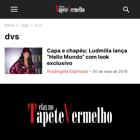
Início
Tags
Dvs
dvs
Capa e chapéu: Ludmilla lança
“Hello Mundo” com look
exclusivo
Rosângela Espinossi
-
30 de maio de 2019