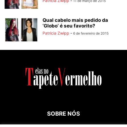
Patricia Zwipp
-
11 de março de 2015
Qual cabelo mais pedido da
‘Globo’ é seu favorito?
Patricia Zwipp
-
6 de fevereiro de 2015
SOBRE NÓS