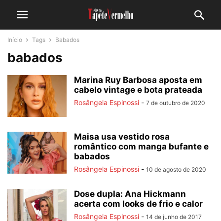
Início
Tags
Babados
babados
Marina Ruy Barbosa aposta em
cabelo vintage e bota prateada
Rosângela Espinossi
-
7 de outubro de 2020
Maisa usa vestido rosa
romântico com manga bufante e
babados
Rosângela Espinossi
-
10 de agosto de 2020
Dose dupla: Ana Hickmann
acerta com looks de frio e calor
Rosângela Espinossi
-
14 de junho de 2017