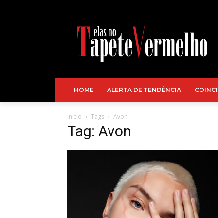
HOME
ALERTA DE TENDÊNCIA
COINCI
Início
Tags
Avon
Tag: Avon