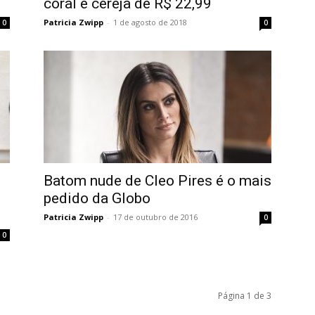
coral e cereja de R$ 22,99
Patricia Zwipp
-
1 de agosto de 2018
0
0
Batom nude de Cleo Pires é o mais
pedido da Globo
Patricia Zwipp
-
17 de outubro de 2016
0
0
Página 1 de 3