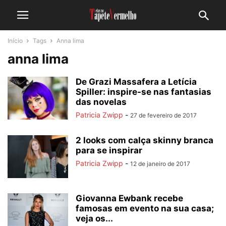
Início
Tags
Anna lima
anna lima
De Grazi Massafera a Letícia
Spiller: inspire-se nas fantasias
das novelas
Patricia Zwipp
-
27 de fevereiro de 2017
2 looks com calça skinny branca
para se inspirar
Patricia Zwipp
-
12 de janeiro de 2017
Giovanna Ewbank recebe
famosas em evento na sua casa;
veja os...