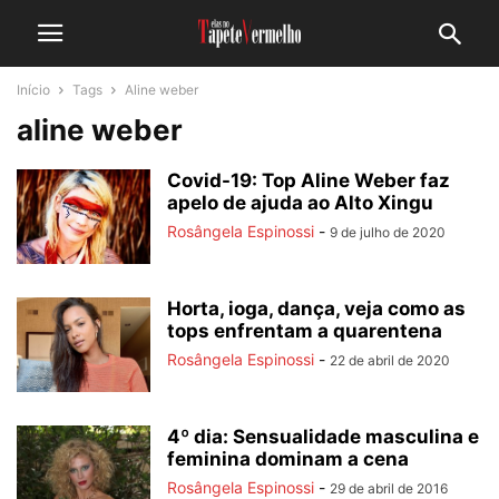
Início
Tags
Aline weber
aline weber
Covid-19: Top Aline Weber faz
apelo de ajuda ao Alto Xingu
Rosângela Espinossi
-
9 de julho de 2020
Horta, ioga, dança, veja como as
tops enfrentam a quarentena
Rosângela Espinossi
-
22 de abril de 2020
4º dia: Sensualidade masculina e
feminina dominam a cena
Rosângela Espinossi
-
29 de abril de 2016