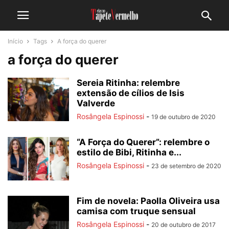
Início
Tags
A força do querer
a força do querer
Sereia Ritinha: relembre
extensão de cílios de Isis
Valverde
Rosângela Espinossi
-
19 de outubro de 2020
“A Força do Querer”: relembre o
estilo de Bibi, Ritinha e...
Rosângela Espinossi
-
23 de setembro de 2020
Fim de novela: Paolla Oliveira usa
camisa com truque sensual
Rosângela Espinossi
-
20 de outubro de 2017