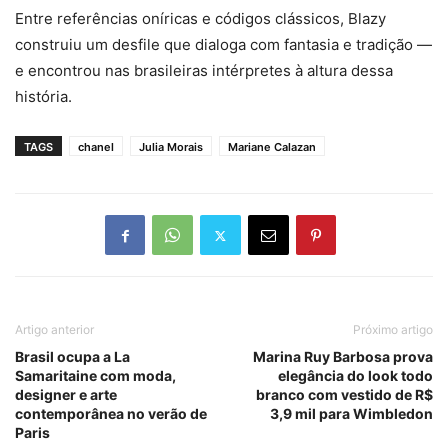
Entre referências oníricas e códigos clássicos, Blazy
construiu um desfile que dialoga com fantasia e tradição —
e encontrou nas brasileiras intérpretes à altura dessa
história.
TAGS
chanel
Julia Morais
Mariane Calazan
Artigo anterior
Próximo artigo
Brasil ocupa a La
Marina Ruy Barbosa prova
Samaritaine com moda,
elegância do look todo
designer e arte
branco com vestido de R$
contemporânea no verão de
3,9 mil para Wimbledon
Paris