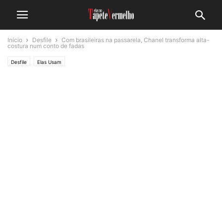
Início
Desfile
Com brasileiras na passarela, Chanel transforma alta-
costura num conto de fadas
Desfile
Elas Usam