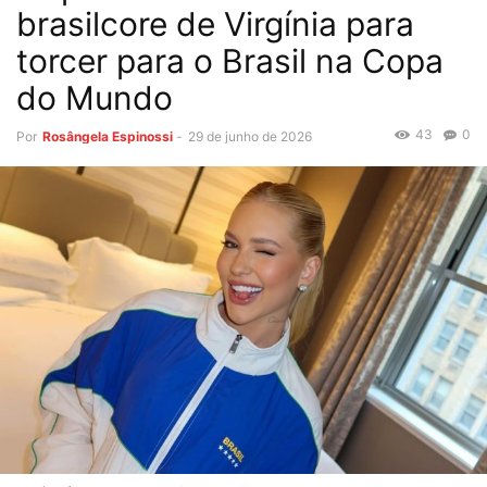
brasilcore de Virgínia para
torcer para o Brasil na Copa
do Mundo
43
0
Por
Rosângela Espinossi
-
29 de junho de 2026