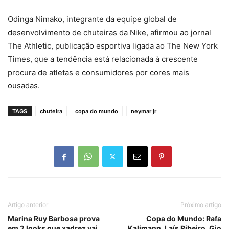
Odinga Nimako, integrante da equipe global de
desenvolvimento de chuteiras da Nike, afirmou ao jornal
The Athletic, publicação esportiva ligada ao The New York
Times, que a tendência está relacionada à crescente
procura de atletas e consumidores por cores mais
ousadas.
TAGS
chuteira
copa do mundo
neymar jr
Artigo anterior
Próximo artigo
Marina Ruy Barbosa prova
Copa do Mundo: Rafa
em 2 looks que xadrez vai
Kalimann, Laís Ribeiro, Gio