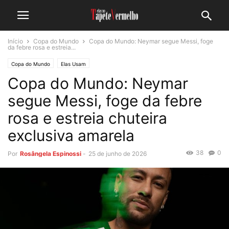
Início
Copa do Mundo
Copa do Mundo: Neymar segue Messi, foge
da febre rosa e estreia...
Copa do Mundo
Elas Usam
Copa do Mundo: Neymar
segue Messi, foge da febre
rosa e estreia chuteira
exclusiva amarela
38
0
Por
Rosângela Espinossi
-
25 de junho de 2026