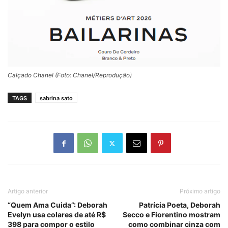
Calçado Chanel (Foto: Chanel/Reprodução)
TAGS
sabrina sato
Artigo anterior
Próximo artigo
“Quem Ama Cuida”: Deborah
Patrícia Poeta, Deborah
Evelyn usa colares de até R$
Secco e Fiorentino mostram
398 para compor o estilo
como combinar cinza com