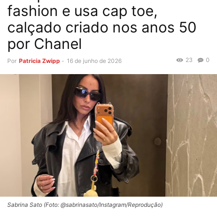
fashion e usa cap toe,
calçado criado nos anos 50
por Chanel
23
0
Por
Patricia Zwipp
-
16 de junho de 2026
Sabrina Sato (Foto: @sabrinasato/Instagram/Reprodução)