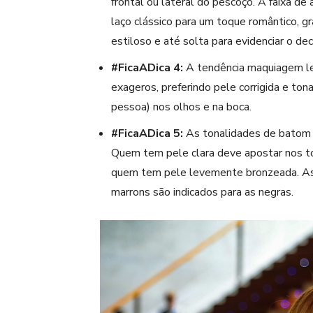
frontal ou lateral do pescoço. A faixa de
laço clássico para um toque romântico, gr
estiloso e até solta para evidenciar o de
#FicaADica 4:
A
tend
ência
maqu
iagem l
exageros, preferindo pele corrigida e ton
pessoa)
nos olhos e na boca.
#FicaADica 5:
As tonalidades de
batom
Quem tem pele clara deve apostar nos to
quem tem pele levemente bronzeada. As
marrons são indicados para as negras.