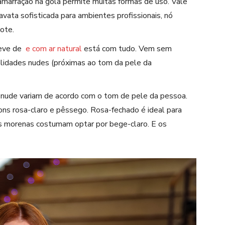
 amarração na gola permite muitas formas de uso. Vale
avata sofisticada para ambientes profissionais, nó
cote.
eve
de
e com ar natural
está
com tudo. Vem sem
alidades
nudes (
próximas ao t
om da pele da
 nude
variam de acordo com o tom de pele da pessoa.
ns rosa-claro e pêssego. Rosa-fechado é ideal para
 morenas costumam optar por bege-claro. E os