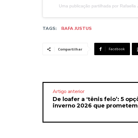
Uma publicação partilhada por Rafaella 
TAGS:
RAFA JUSTUS
Facebook
Compartilhar
Artigo anterior
De loafer a ‘tênis feio’: 5 o
inverno 2026 que prometem v