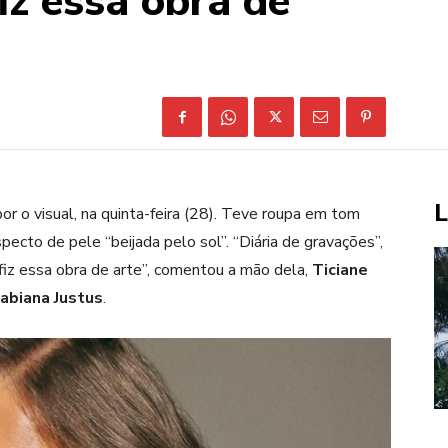
fiz essa obra de
L
r o visual, na quinta-feira (28). Teve roupa em tom
specto de pele “beijada pelo sol”. “Diária de gravações”,
fiz essa obra de arte”, comentou a mão dela,
Ticiane
abiana Justus
.