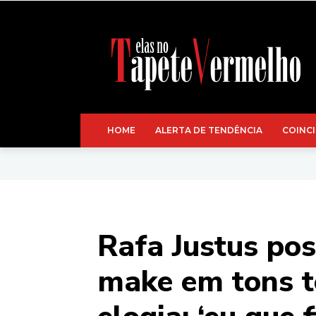
HOME
ALERTA DE TENDÊNCIA
COINCI
Rafa Justus po
make em tons te