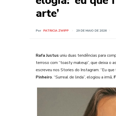
elogia: ‘eu que 
arte’
Por
PATRICIA ZWIPP
29 DE MAIO DE 2026
Rafa Justus
uniu duas tendências para compo
terroso com “
toasty
make
up”, que deixa o a
escreveu nos Stories do Instagram. “
Eu que 
Pinheiro
. “Surreal de linda”, elogiou a irmã,
F