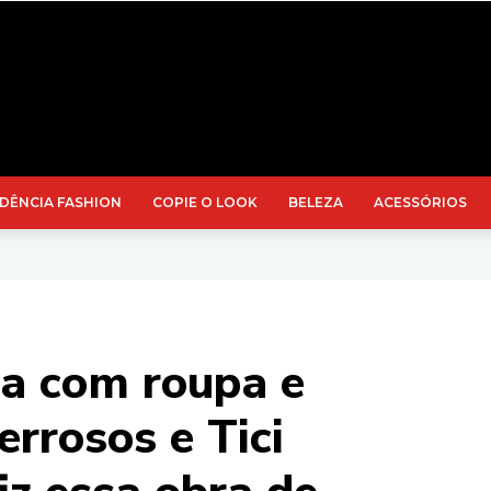
DÊNCIA FASHION
COPIE O LOOK
BELEZA
ACESSÓRIOS
sa com roupa e
rrosos e Tici