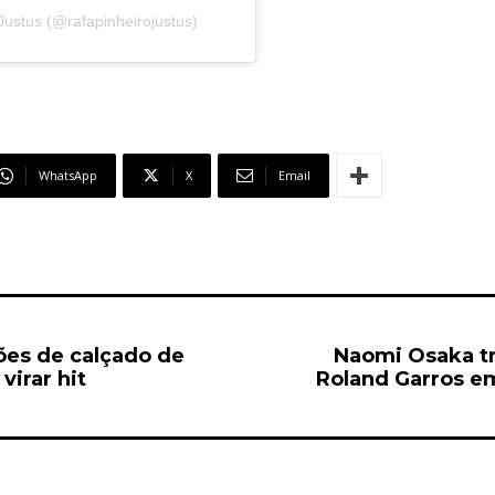
Justus (@rafapinheirojustus)
WhatsApp
X
Email
pções de calçado de
Naomi Osaka tr
irar hit
Roland Garros em