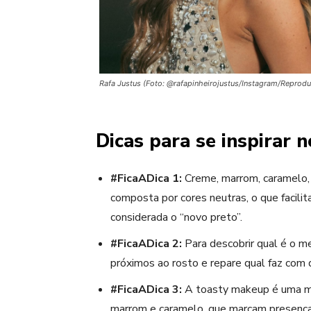
Rafa Justus (Foto: @rafapinheirojustus/Instagram/Reprod
Dicas para se inspirar n
#FicaADica 1:
Creme, marrom, caramelo,
composta por cores neutras, o que facilita
considerada o “novo preto”.
#FicaADica 2:
Para descobrir qual é o m
próximos ao
rosto
e repare qual faz com 
#FicaADica 3:
A
toasty
make
up
é uma
m
marrom e caramelo, que marcam presença