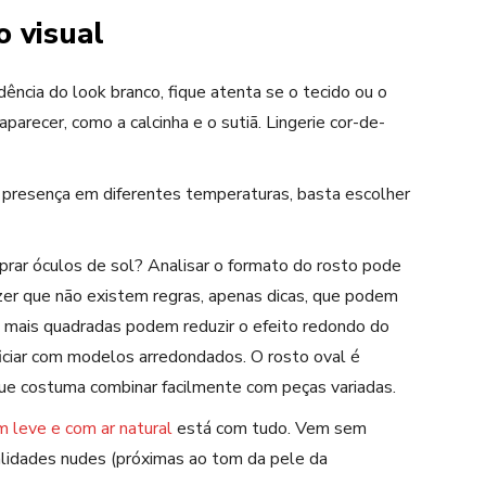
o visual
ndência do
look branco
, fique atenta se o tecido ou o
arecer, como a calcinha e o sutiã. Lingerie cor-de-
presença em diferentes temperaturas, basta escolher
prar
óculos
de sol? Analisar o formato do rosto pode
izer que não existem regras, apenas dicas, que podem
s mais quadradas podem reduzir o efeito redondo do
iciar com modelos arredondados. O rosto oval é
que costuma combinar facilmente com peças variadas.
m leve
e com ar natural
está
com tudo. Vem sem
alidades
nudes (
próximas ao t
om da pele da