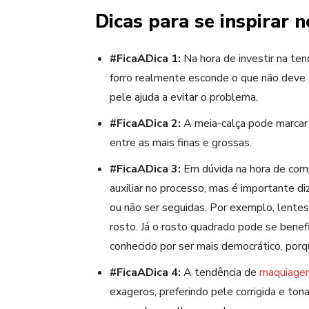
Dicas para se inspirar n
#FicaADica 1:
Na hora de investir na te
forro realmente esconde o que não deve ap
pele ajuda a evitar o problema.
#FicaADica 2:
A
meia-ca
lça
pode marcar 
entre as mais finas e grossas.
#FicaADica 3:
Em dúvida na hora de com
auxiliar no processo, mas é importante d
ou não ser seguidas. Por exemplo, lente
rosto. Já o rosto quadrado pode se benef
conhecido por ser mais democrático, por
#FicaADica 4:
A tendência de
maquiage
exageros, preferindo pele corrigida e ton