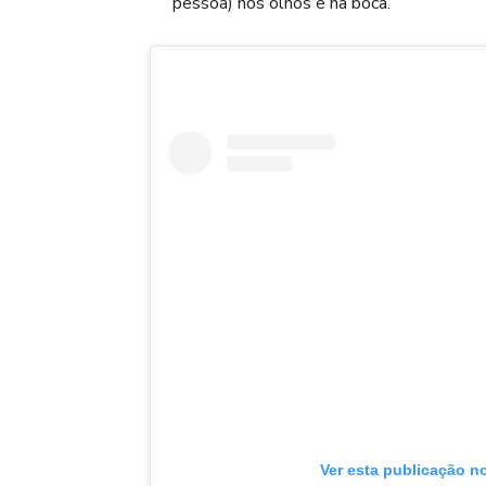
pessoa)
nos olhos e na boca.
Ver esta publicação n