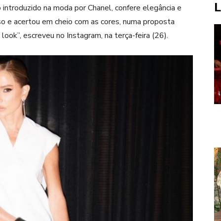
L
co introduzido na moda por
Chanel
, confere elegância e
o e acertou em cheio com as cores, numa proposta
ook”, escreveu no Instagram, na terça-feira (26).