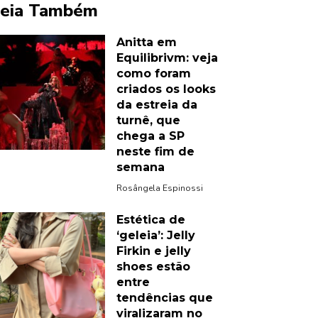
eia Também
Anitta em
Equilibrivm: veja
como foram
criados os looks
da estreia da
turnê, que
chega a SP
neste fim de
semana
Rosângela Espinossi
Estética de
‘geleia’: Jelly
Firkin e jelly
shoes estão
entre
tendências que
viralizaram no