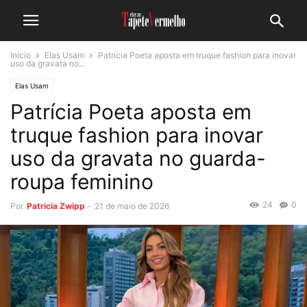
Início
Elas Usam
Patrícia Poeta aposta em truque fashion para inovar
uso da gravata no...
Elas Usam
Patrícia Poeta aposta em
truque fashion para inovar
uso da gravata no guarda-
roupa feminino
24
0
Por
Patricia Zwipp
-
21 de maio de 2026