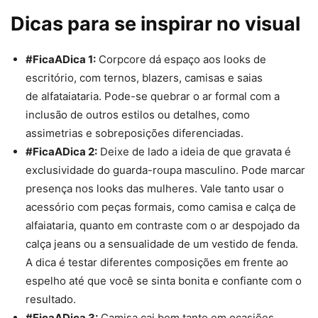
Dicas para se inspirar no visual
#FicaADica 1:
Corp
co
re
dá espaço aos looks de
escritório, com ternos, blazers, camisas e saias
de
alfataiataria
. Pode-se quebrar o ar formal com a
inclusão de outros estilos ou detalhes, como
assimetrias e sobreposições diferenciadas.
#FicaADica 2:
Deixe de lado a ideia de que
gravata
é
exclusividade do guarda-roupa masculino. Pode marcar
presença nos looks das mulheres. Vale tanto usar o
acessório com peças formais, como camisa e calça de
alfaiataria, quanto em contraste com o ar despojado da
calça jeans ou a sensualidade de um vestido de fenda.
A dica é testar diferentes composições em frente ao
espelho até que você se sinta bonita e confiante com o
resultado.
#FicaADica 3:
Camisa
cai bem tanto em ocasiões