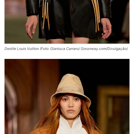
Destile Louis Vuitton (Foto: Gianluca Carraro/ Gorunway.com/Divulgação)