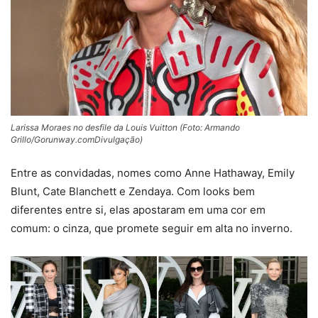
Larissa Moraes no desfile da Louis Vuitton (Foto: Armando
Grillo/Gorunway.comDivulgação)
Entre as convidadas, nomes como
Anne Hathaway
,
Emily
Blunt
,
Cate Blanchett
e
Zendaya
. Com looks bem
diferentes entre si, elas apostaram em uma cor em
comum: o cinza, que promete seguir em alta no inverno.