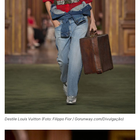
Destile Louis Vuitton (Foto: Filippo Fior / Gorunway.com/Divulgação)