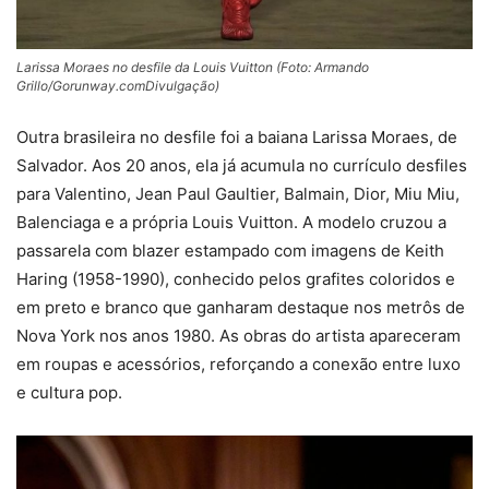
Larissa Moraes no desfile da Louis Vuitton (Foto: Armando
Grillo/Gorunway.comDivulgação)
Outra brasileira no desfile foi a baiana
Larissa Moraes
, de
Salvador. Aos 20 anos, ela já acumula no currículo desfiles
para
Valentino
,
Jean Paul Gaultier
,
Balmain
,
Dior
,
Miu Miu
,
Balenciaga
e a própria Louis Vuitton. A modelo cruzou a
passarela com blazer estampado com imagens de Keith
Haring (1958-1990), conhecido pelos grafites coloridos e
em preto e branco que ganharam destaque nos metrôs de
Nova York nos anos 1980. As obras do artista apareceram
em roupas e acessórios, reforçando a conexão entre luxo
e cultura pop.