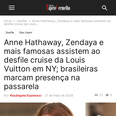
Início
Desfile
Anne Hathaway, Zendaya e mais famosas assistem ao
desfile cruise da Louis...
Desfile
Elas Usam
Anne Hathaway, Zendaya e
mais famosas assistem ao
desfile cruise da Louis
Vuitton em NY; brasileiras
marcam presença na
passarela
31
0
Por
Rosângela Espinossi
-
21 de maio de 2026