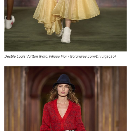
Destile Louis Vuitton (Foto: Filippo Fior / Gorunway.com/Divulgação)