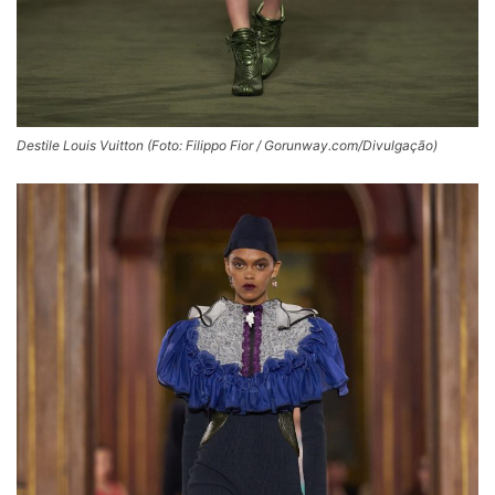
Destile Louis Vuitton (Foto: Filippo Fior / Gorunway.com/Divulgação)