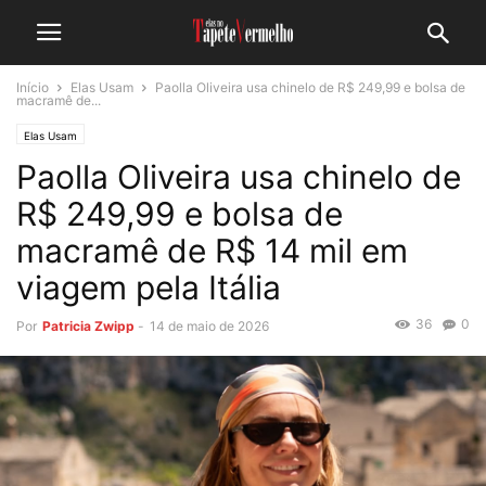
Início
Elas Usam
Paolla Oliveira usa chinelo de R$ 249,99 e bolsa de
macramê de...
Elas Usam
Paolla Oliveira usa chinelo de
R$ 249,99 e bolsa de
macramê de R$ 14 mil em
viagem pela Itália
36
0
Por
Patricia Zwipp
-
14 de maio de 2026