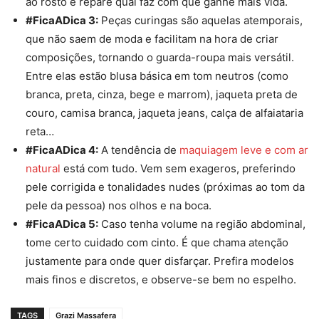
ao
rosto
e repare qual faz com que ganhe mais vida.
#FicaADica 3:
Peças
curinga
s são aquelas atemporais,
que não saem de moda e facilitam na hora de criar
composições, tornando o guarda-roupa mais versátil.
Entre elas estão blusa básica em tom neutros (como
branca, preta, cinza, bege e marrom), jaqueta preta de
couro, camisa branca, jaqueta jeans, calça de alfaiataria
reta…
#FicaADica 4:
A tendência de
maquiagem leve
e com ar
natural
está
com tudo. Vem sem exageros, preferindo
pele corrigida e tonalidades nudes (próximas ao tom da
pele da pessoa) nos olhos e na boca.
#FicaADica 5:
Caso tenha volume na região abdominal,
tome certo cuidado com
cinto
. É que chama atenção
justamente para onde quer disfarçar. Prefira modelos
mais finos e discretos, e observe-se bem no espelho.
TAGS
Grazi Massafera