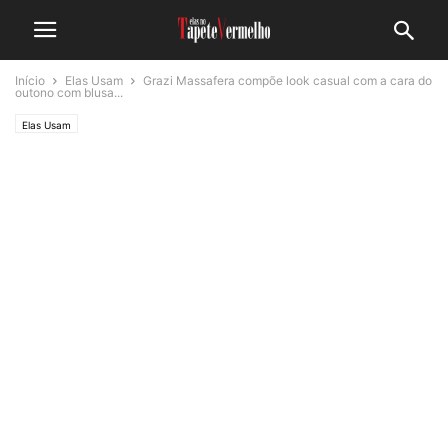
Início
Elas Usam
Grazi Massafera compõe look casual com a cara do
outono com blusa...
Elas Usam