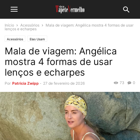
Início
Acessórios
Mala de viagem: Angélica mostra 4 formas de usar
lenços e echarpes
Acessórios
Elas Usam
Mala de viagem: Angélica
mostra 4 formas de usar
lenços e echarpes
73
0
Por
Patricia Zwipp
-
27 de fevereiro de 2026