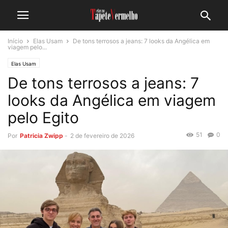
Início
Elas Usam
De tons terrosos a jeans: 7 looks da Angélica em
viagem pelo...
Elas Usam
De tons terrosos a jeans: 7
looks da Angélica em viagem
pelo Egito
51
0
Por
Patricia Zwipp
-
2 de fevereiro de 2026