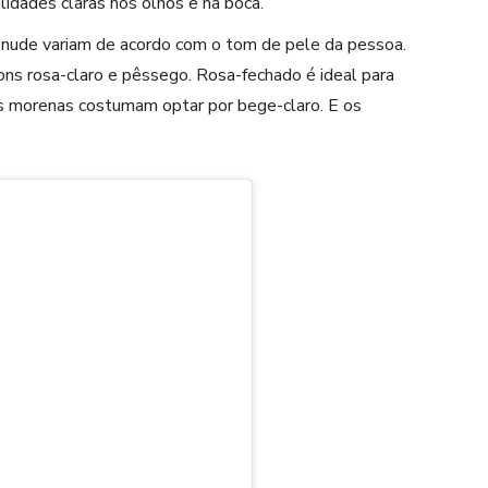
alidades claras nos olhos e na boca.
 nude
variam de acordo com o tom de pele da pessoa.
ns rosa-claro e pêssego. Rosa-fechado é ideal para
 morenas costumam optar por bege-claro. E os