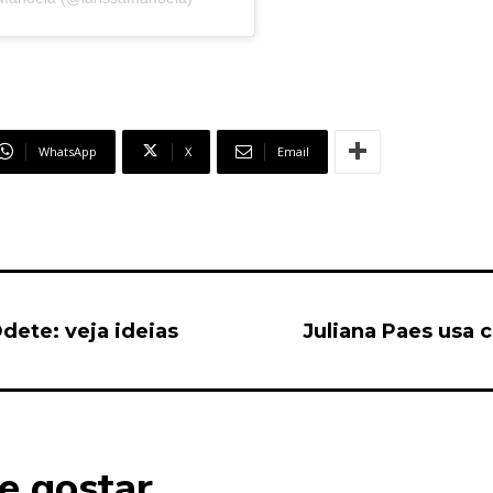
WhatsApp
X
Email
dete: veja ideias
Juliana Paes usa 
e gostar