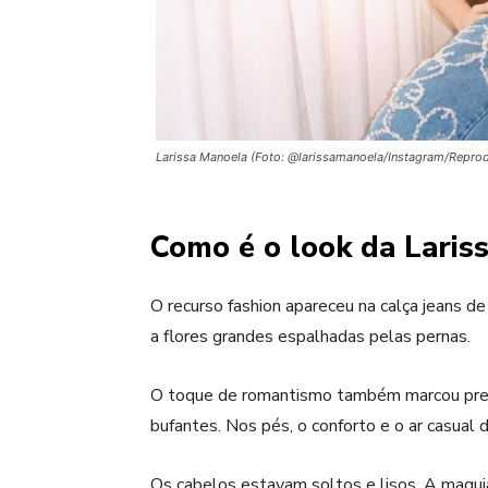
Larissa Manoela (Foto: @larissamanoela/Instagram/Repro
Como é o look da Laris
O recurso fashion apareceu na calça jeans de
a flores grandes espalhadas pelas pernas.
O toque de romantismo também marcou pres
bufantes. Nos pés, o conforto e o ar casual d
Os cabelos estavam soltos e lisos. A maqui