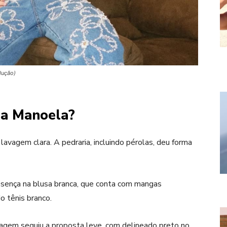
dução)
sa Manoela?
 lavagem clara. A pedraria, incluindo pérolas, deu forma
ença na blusa branca, que conta com mangas
o tênis branco.
agem seguiu a proposta leve, com delineado preto no