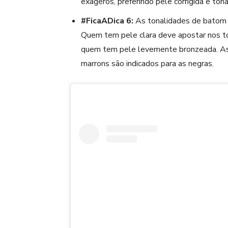
exageros, preferindo pele corrigida e ton
#FicaADica 6:
As tonalidades de
batom
Quem tem pele clara deve apostar nos to
quem tem pele levemente bronzeada. As
marrons são indicados para as negras.