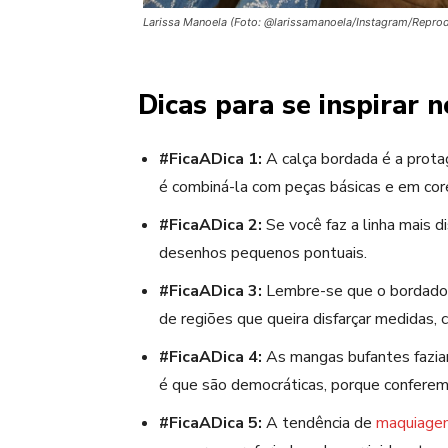
Larissa Manoela (Foto: @larissamanoela/Instagram/Repro
Dicas para se inspirar n
#FicaADica 1:
A calça bordada é a protag
é combiná-la com peças básicas e em cor
#FicaADica 2:
Se você faz a linha mais d
desenhos pequenos pontuais.
#FicaADica 3:
Lembre-se que o bordado 
de regiões que queira disfarçar medidas, 
#FicaADica 4:
As mangas
bufante
s fazi
é que são democráticas, porque conferem
#FicaADica 5:
A tendência de
maquiage