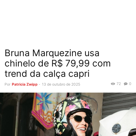
Bruna Marquezine usa
chinelo de R$ 79,99 com
trend da calça capri
72
0
Por
Patricia Zwipp
-
13 de outubro de 2025