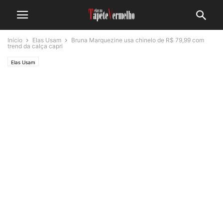
Início
Elas Usam
Bruna Marquezine usa chinelo de R$ 79,99 com
trend da calça capri
Elas Usam