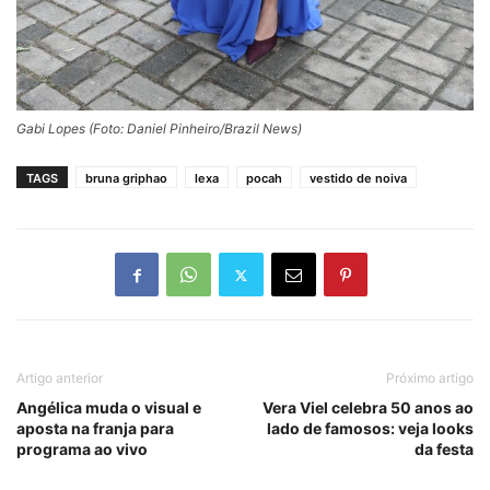
Gabi Lopes (Foto: Daniel Pinheiro/Brazil News)
TAGS
bruna griphao
lexa
pocah
vestido de noiva
Artigo anterior
Próximo artigo
Angélica muda o visual e
Vera Viel celebra 50 anos ao
aposta na franja para
lado de famosos: veja looks
programa ao vivo
da festa