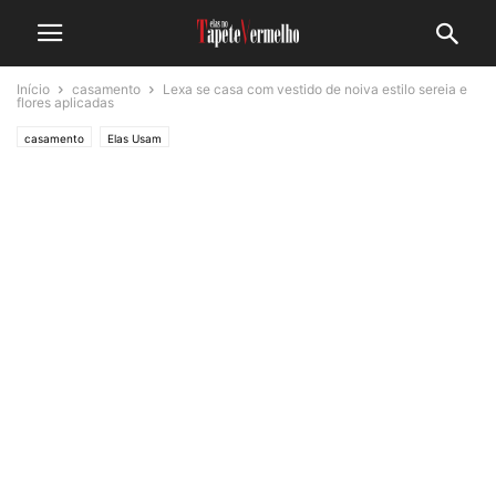
Início
casamento
Lexa se casa com vestido de noiva estilo sereia e
flores aplicadas
casamento
Elas Usam