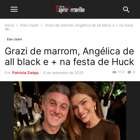
Início
Elas Usam
Grazi de marrom, Angélica de all black e + na festa
de...
Elas Usam
Grazi de marrom, Angélica de
all black e + na festa de Huck
113
0
Por
Patricia Zwipp
-
4 de setembro de 2025