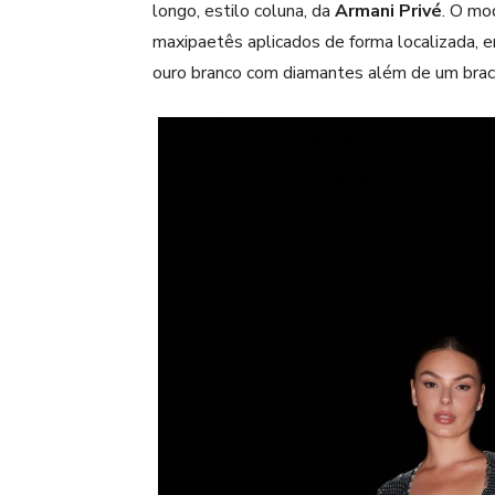
longo, estilo coluna, da
Armani Privé
. O mo
maxipaetês aplicados de forma localizada, em 
ouro branco com diamantes além de um brac