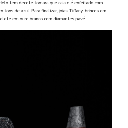
delo tem decote tomara que caia e é enfeitado com
tons de azul. Para finalizar, joias Tiffany: brincos em
elete em ouro branco com diamantes pavé.