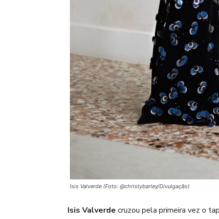
Isis Valverde (Foto: @christybarley/Divulgação)
Isis Valverde
cruzou pela primeira vez o t