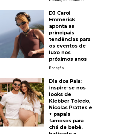
DJ Carol
Emmerick
aponta as
principais
tendências para
os eventos de
luxo nos
próximos anos
Redação
Dia dos Pais:
inspire-se nos
looks de
Klebber Toledo,
Nicolas Prattes e
+ papais
famosos para
chá de bebê,
batizado e