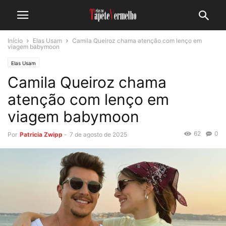
Início
Elas Usam
Camila Queiroz chama atenção com lenço em
viagem babymoon
Elas Usam
Camila Queiroz chama
atenção com lenço em
viagem babymoon
62
0
Por
Patricia Zwipp
-
7 de agosto de 2025