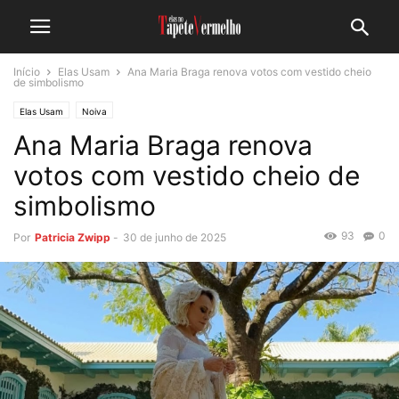
Início
Elas Usam
Ana Maria Braga renova votos com vestido cheio
de simbolismo
Elas Usam
Noiva
Ana Maria Braga renova
votos com vestido cheio de
simbolismo
93
0
Por
Patricia Zwipp
-
30 de junho de 2025