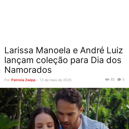
Larissa Manoela e André Luiz
lançam coleção para Dia dos
Namorados
85
0
Por
Patricia Zwipp
-
13 de maio de 2025