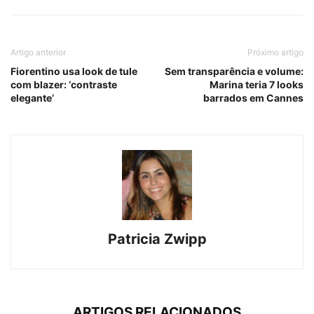
Artigo anterior
Próximo artigo
Fiorentino usa look de tule
Sem transparência e volume:
com blazer: ‘contraste
Marina teria 7 looks
elegante’
barrados em Cannes
Patricia Zwipp
ARTIGOS RELACIONADOS