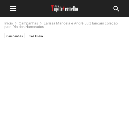
Início
Campanhas
Larissa Manoela e André Luiz lançam coleção
para Dia dos Namorados
Campanhas
Elas Usam